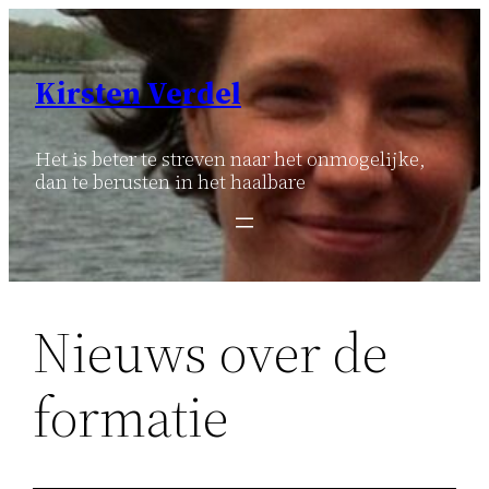
Ga
naar
de
Kirsten Verdel
inhoud
Het is beter te streven naar het onmogelijke,
dan te berusten in het haalbare
Nieuws over de
formatie