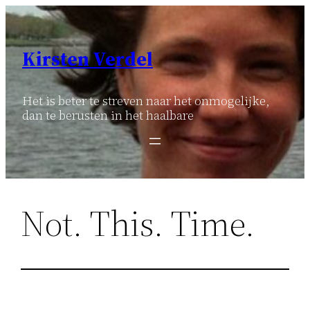
Ga
naar
de
Kirsten Verdel
inhoud
Het is beter te streven naar het onmogelijke,
dan te berusten in het haalbare
Not. This. Time.