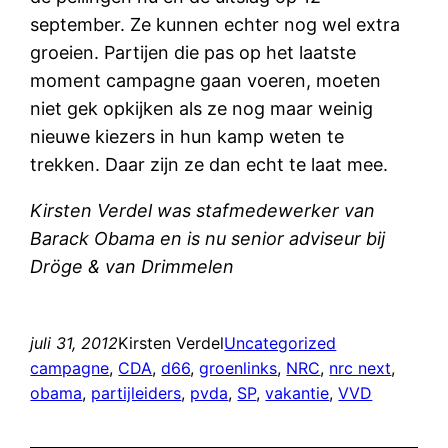
september. Ze kunnen echter nog wel extra
groeien. Partijen die pas op het laatste
moment campagne gaan voeren, moeten
niet gek opkijken als ze nog maar weinig
nieuwe kiezers in hun kamp weten te
trekken. Daar zijn ze dan echt te laat mee.
Kirsten Verdel was stafmedewerker van
Barack Obama en is nu senior adviseur bij
Dröge & van Drimmelen
juli 31, 2012
Kirsten Verdel
Uncategorized
campagne
, 
CDA
, 
d66
, 
groenlinks
, 
NRC
, 
nrc next
, 
obama
, 
partijleiders
, 
pvda
, 
SP
, 
vakantie
, 
VVD