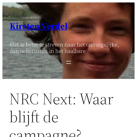
Ga
naar
de
Kirsten Verdel
inhoud
Het is beter te streven naar het onmogelijke,
dan te berusten in het haalbare
NRC Next: Waar
blijft de
campagne?