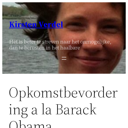
Ga
naar
de
Kirsten Verdel
inhoud
Het is beter te streven naar het onmogelijke,
dan te berusten in het haalbare
Opkomstbevorder
ing a la Barack
Obama