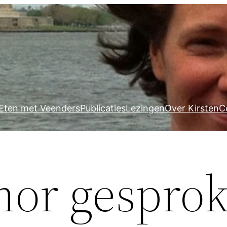
Eten met Veenders
Publicaties
Lezingen
Over Kirsten
C
or gespro