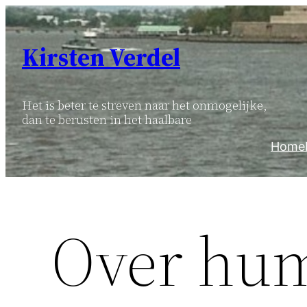
Ga
naar
Kirsten Verdel
de
inhoud
Het is beter te streven naar het onmogelijke,
dan te berusten in het haalbare
Home
Over hum