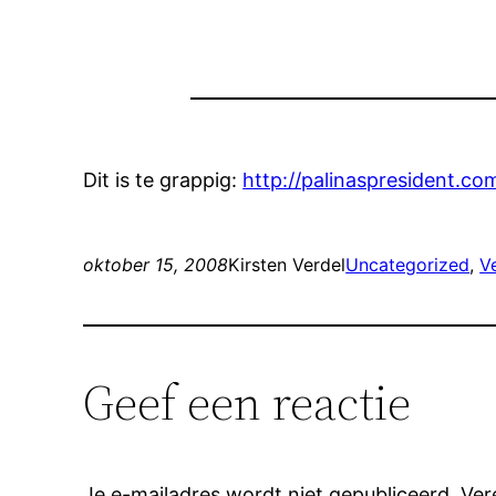
Dit is te grappig:
http://palinaspresident.co
oktober 15, 2008
Kirsten Verdel
Uncategorized
, 
V
Geef een reactie
Je e-mailadres wordt niet gepubliceerd.
Ver