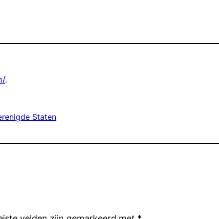
m/
.
erenigde Staten
eiste velden zijn gemarkeerd met
*