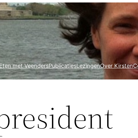
Eten met Veenders
Publicaties
Lezingen
Over Kirsten
C
 president