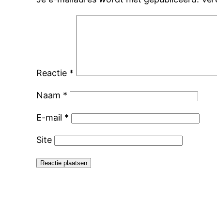
Reactie
*
Naam
*
E-mail
*
Site