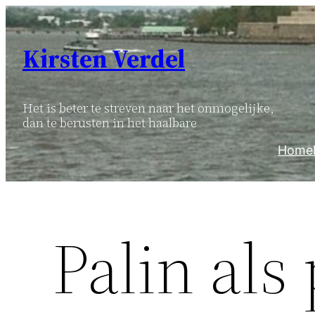
Ga
naar
Kirsten Verdel
de
inhoud
Het is beter te streven naar het onmogelijke,
dan te berusten in het haalbare
Home
Palin als