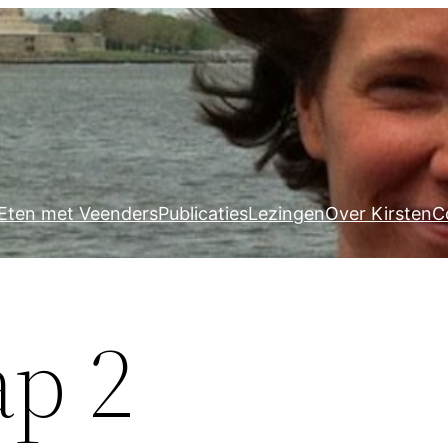
Eten met Veenders
Publicaties
Lezingen
Over Kirsten
C
ap 2