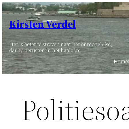
Ga
naar
Kirsten Verdel
de
inhoud
Het is beter te streven naar het onmogelijke,
dan te berusten in het haalbare
Home
Politieso