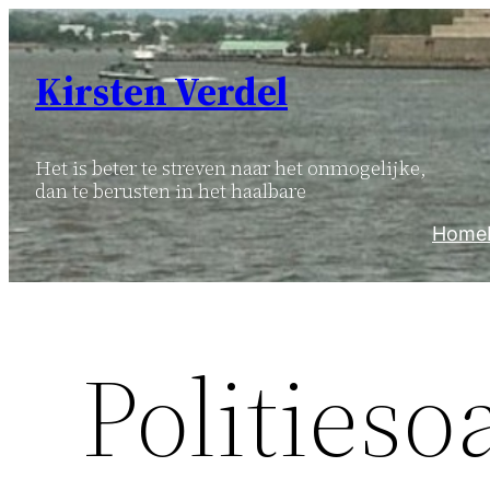
Ga
naar
Kirsten Verdel
de
inhoud
Het is beter te streven naar het onmogelijke,
dan te berusten in het haalbare
Home
Politieso