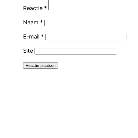
Reactie
*
Naam
*
E-mail
*
Site