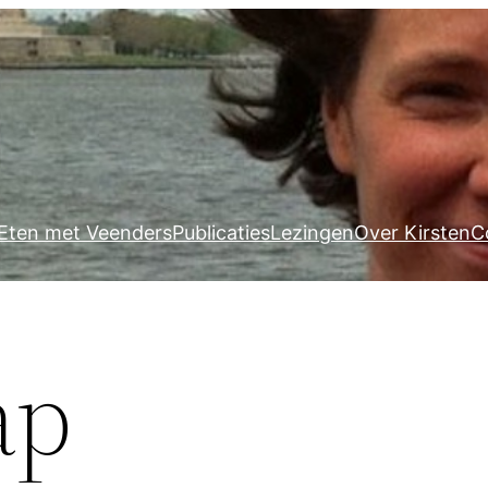
Eten met Veenders
Publicaties
Lezingen
Over Kirsten
C
ap