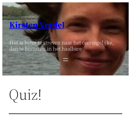
Ga
naar
de
Kirsten Verdel
inhoud
Het is beter te streven naar het onmogelijke,
dan te berusten in het haalbare
Quiz!