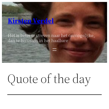
Ga
naar
de
Kirsten Verdel
inhoud
Het is beter te streven naar het onmogelijke,
dan te berusten in het haalbare
Quote of the day