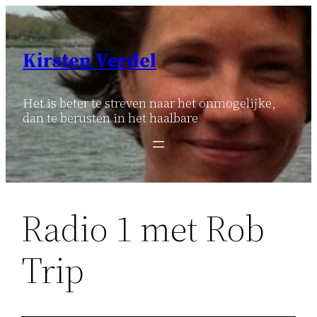
Ga
naar
de
Kirsten Verdel
inhoud
Het is beter te streven naar het onmogelijke,
dan te berusten in het haalbare
Radio 1 met Rob
Trip