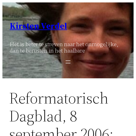
Ga
naar
de
Kirsten Verdel
inhoud
Het is beter te streven naar het onmogelijke,
dan te berusten in het haalbare
Reformatorisch
Dagblad, 8
september 2006: