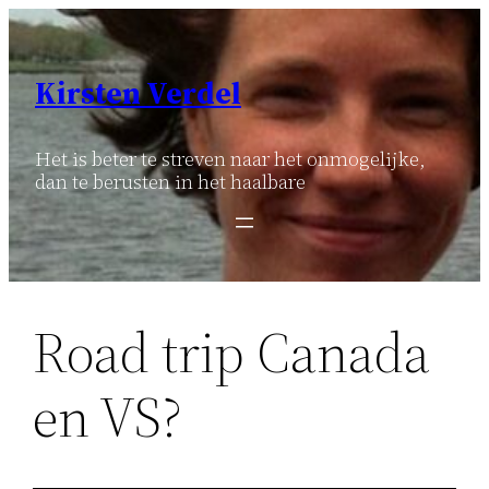
Ga
naar
de
Kirsten Verdel
inhoud
Het is beter te streven naar het onmogelijke,
dan te berusten in het haalbare
Road trip Canada
en VS?