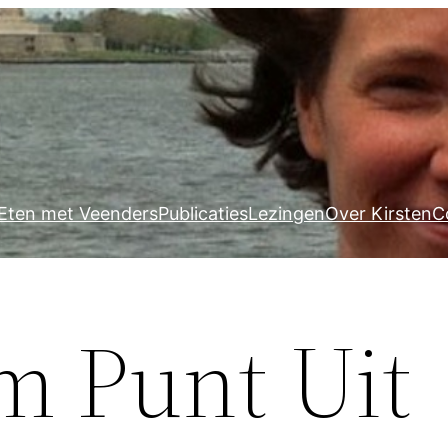
Eten met Veenders
Publicaties
Lezingen
Over Kirsten
C
m Punt Uit