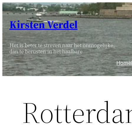
Ga
naar
Kirsten Verdel
de
inhoud
Het is beter te streven naar het onmogelijke,
dan te berusten in het haalbare
Home
Rotterda