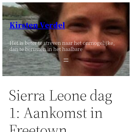
Ga
naar
de
Kirsten Verdel
inhoud
Het is beter te streven naar het onmogelijke,
dan te berusten in het haalbare
Sierra Leone dag
1: Aankomst in
Freetown