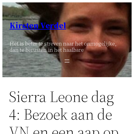
Ga
naar
de
Kirsten Verdel
inhoud
Het is beter te streven naar het onmogelijke,
dan te berusten in het haalbare
Sierra Leone dag
4: Bezoek aan de
VN en een aap op