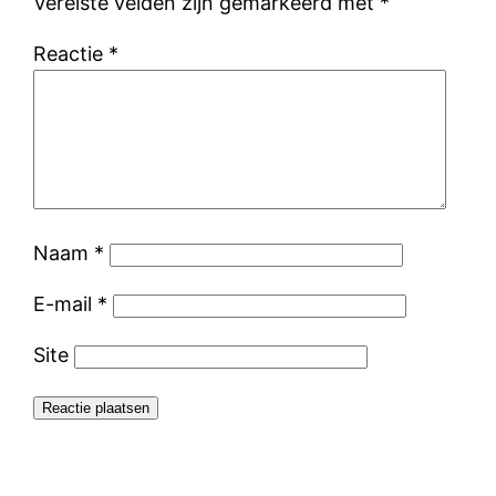
Vereiste velden zijn gemarkeerd met
*
Reactie
*
Naam
*
E-mail
*
Site