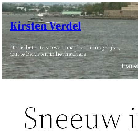
Ga
naar
Kirsten Verdel
de
inhoud
Het is beter te streven naar het onmogelijke,
dan te berusten in het haalbare
Home
Sneeuw i