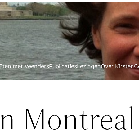
Eten met Veenders
Publicaties
Lezingen
Over Kirsten
C
n Montreal