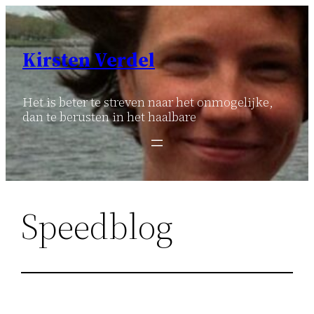
Ga
naar
de
Kirsten Verdel
inhoud
Het is beter te streven naar het onmogelijke,
dan te berusten in het haalbare
Speedblog