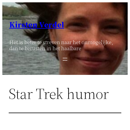
Ga
naar
de
Kirsten Verdel
inhoud
Het is beter te streven naar het onmogelijke,
dan te berusten in het haalbare
Star Trek humor