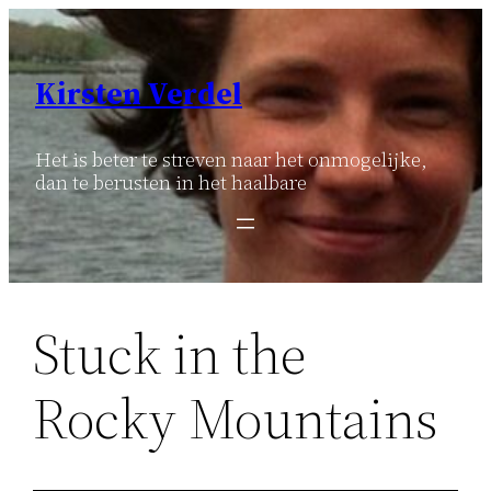
Ga
naar
de
Kirsten Verdel
inhoud
Het is beter te streven naar het onmogelijke,
dan te berusten in het haalbare
Stuck in the
Rocky Mountains