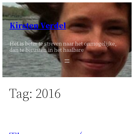
Ga
naar
de
Kirsten Verdel
inhoud
Het is beter te streven naar het onmogelijke,
dan te berusten in het haalbare
Tag:
2016