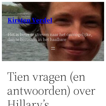
Ga
naar
de
Kirsten Verdel
inhoud
Het is beter te streven naar het onmogelijke,
dan te berusten in het haalbare
Tien vragen (en
antwoorden) over
Hillary’s