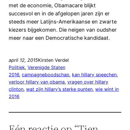
met de economie, Obamacare blijkt
succesvol en in de afgelopen jaren zijn er
steeds meer Latijns-Amerikaanse en zwarte
kiezers bijgekomen. Die neigen van oudsher
meer naar een Democratische kandidaat.
april 12, 2015
Kirsten Verdel
Politiek
, 
Verenigde Staten
2016
, 
campagneboodschap
, 
kan hillary speechen
, 
verloor hillary van obama
, 
vragen over hillary
clinton
, 
wat zijn hillary’s sterke punten
, 
wie wint in
2016
Eén reactie op “Tien