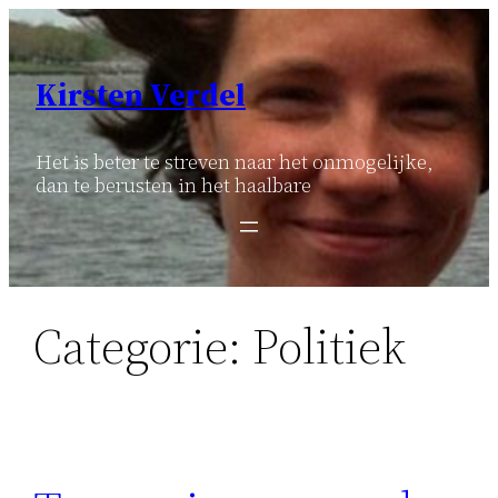
Ga
naar
de
Kirsten Verdel
inhoud
Het is beter te streven naar het onmogelijke,
dan te berusten in het haalbare
Categorie:
Politiek