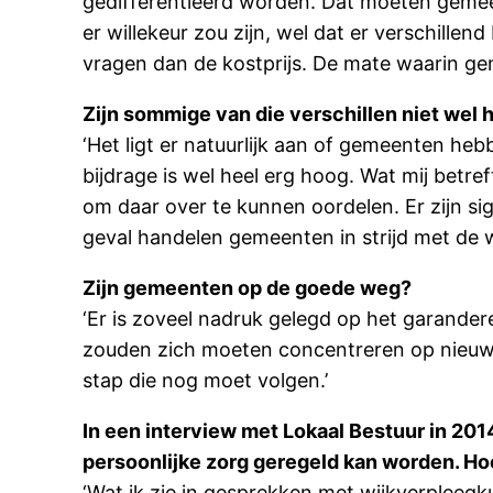
gedifferentieerd worden. Dat moeten gemeent
er willekeur zou zijn, wel dat er verschille
vragen dan de kostprijs. De mate waarin ge
Zijn sommige van die verschillen niet wel
‘Het ligt er natuurlijk aan of gemeenten heb
bijdrage is wel heel erg hoog. Wat mij betr
om daar over te kunnen oordelen. Er zijn si
geval handelen gemeenten in strijd met de 
Zijn gemeenten op de goede weg?
‘Er is zoveel nadruk gelegd op het garande
zouden zich moeten concentreren op nieuwe
stap die nog moet volgen.’
In een interview met Lokaal Bestuur in 201
persoonlijke zorg geregeld kan worden. Hoe 
‘Wat ik zie in gesprekken met wijkverpleeg