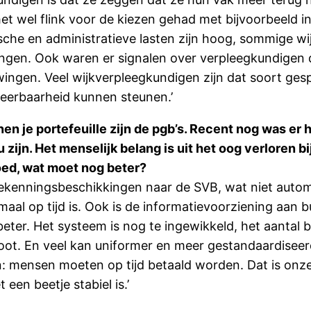
het wel flink voor de kiezen gehad met bijvoorbeeld 
sche en administratieve lasten zijn hoog, sommige w
htingen. Ook waren er signalen over verpleegkundige
dwingen. Veel wijkverpleegkundigen zijn dat soort 
weerbaarheid kunnen steunen.’
en je portefeuille zijn de pgb’s. Recent nog was er 
zijn. Het menselijk belang is uit het oog verloren b
oed, wat moet nog beter?
oekenningsbeschikkingen naar de SVB, wat niet auto
lemaal op tijd is. Ook is de informatievoorziening aa
ter. Het systeem is nog te ingewikkeld, het aantal 
root. En veel kan uniformer en meer gestandaardisee
 mensen moeten op tijd betaald worden. Dat is onze p
een beetje stabiel is.’