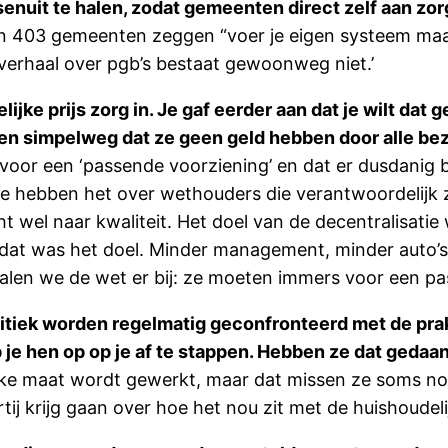
senuit te halen, zodat gemeenten direct zelf aan zo
gen 403 gemeenten zeggen “voer je eigen systeem maar
 verhaal over pgb’s bestaat gewoonweg niet.’
ke prijs zorg in. Je gaf eerder aan dat je wilt dat
en simpelweg dat ze geen geld hebben door alle bez
voor een ‘passende voorziening’ en dat er dusdani
 we hebben het over wethouders die verantwoordelijk z
ht wel naar kwaliteit. Het doel van de decentralisati
dat was het doel. Minder management, minder auto’s,
n halen we de wet er bij: ze moeten immers voor een p
politiek worden regelmatig geconfronteerd met de pra
p je hen op op je af te stappen. Hebben ze dat gedaa
jke maat wordt gewerkt, maar dat missen ze soms nog 
j krijg gaan over hoe het nou zit met de huishoudelij