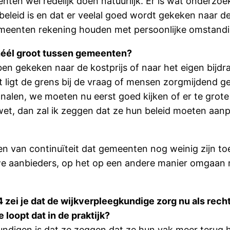
en wel redelijk doen natuurlijk. Er is wat onderzoek
nd beleid is en dat er veelal goed wordt gekeken naa
meenten rekening houden met persoonlijke omstandighe
 héél groot tussen gemeenten?
ben gekeken naar de kostprijs of naar het eigen bijdr
eft ligt de grens bij de vraag of mensen zorgmijdend 
gnalen, we moeten nu eerst goed kijken of er te grot
wet, dan zal ik zeggen dat ze hun beleid moeten aanp
ren van continuïteit dat gemeenten nog weinig zijn 
 aanbieders, op het op een andere manier omgaan m
4 zei je dat de wijkverpleegkundige zorg nu als rech
loopt dat in de praktijk?
kundigen is dat ze zeggen dat ze hun vak meer terug