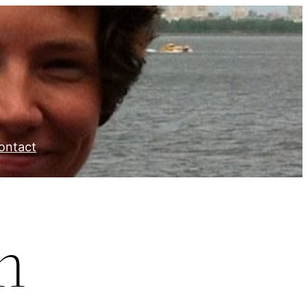
ontact
n