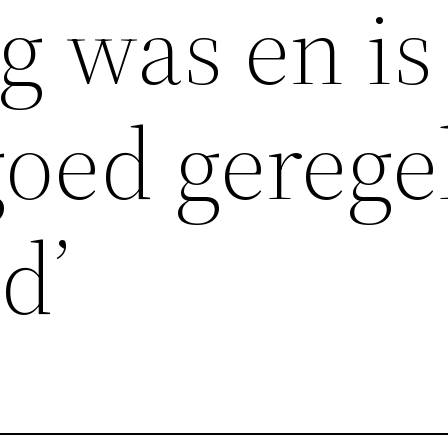
rg was en is
oed geregel
d’