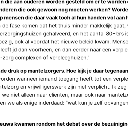
en die aan ouderen worden gesteld om er te worden 
kinderen die ook gewoon nog moeten werken? Worden
p mensen die daar vaak toch al hun handen vol aan
 de fase komen dat het thuis minder makkelijk gaat, 
 verzorgingshuizen gehalveerd, en het aantal 80+’ers 
ar bezig, ook al voordat het nieuwe beleid kwam. Mens
e leeftijd dan voorheen, en dan eerder naar een verpl
org complexen of verpleeghuizen.’
de druk op mantelzorgers. Hoe kijk je daar tegenaa
geworden wanneer iemand toegang heeft tot een verp
elzorg en vrijwilligerswerk zijn niet verplicht. Ik ze
at we niet alleen naar cliënten, maar ook naar mantelz
ragen we als enige inderdaad: “wat kun je zelf opvang
 nieuws kwamen rondom het debat over de bezuinigin