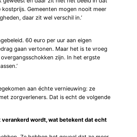
 geweest en daar zit niet het beeld in dat
r de kostprijs. Gemeenten mogen nooit meer
den, daar zit wel verschil in.’
agebeleid. 60 euro per uur aan eigen
gedrag gaan vertonen. Maar het is te vroeg
e overgangsschokken zijn. In het ergste
assen.’
toegekomen aan échte vernieuwing: ze
et zorgverleners. Dat is echt de volgende
t verankerd wordt, wat betekent dat echt
 hebben. Ze hebben het gevoel dat ze meer