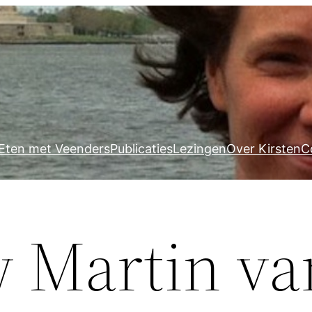
Eten met Veenders
Publicaties
Lezingen
Over Kirsten
C
w Martin va