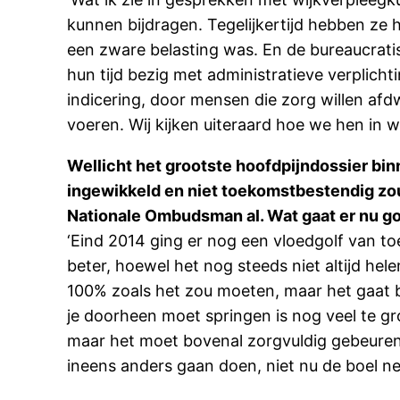
kunnen bijdragen. Tegelijkertijd hebben ze 
een zware belasting was. En de bureaucrati
hun tijd bezig met administratieve verplic
indicering, door mensen die zorg willen af
voeren. Wij kijken uiteraard hoe we hen in 
Wellicht het grootste hoofdpijndossier binn
ingewikkeld en niet toekomstbestendig zou 
Nationale Ombudsman al. Wat gaat er nu g
‘Eind 2014 ging er nog een vloedgolf van t
beter, hoewel het nog steeds niet altijd he
100% zoals het zou moeten, maar het gaat be
je doorheen moet springen is nog veel te g
maar het moet bovenal zorgvuldig gebeuren:
ineens anders gaan doen, niet nu de boel net 