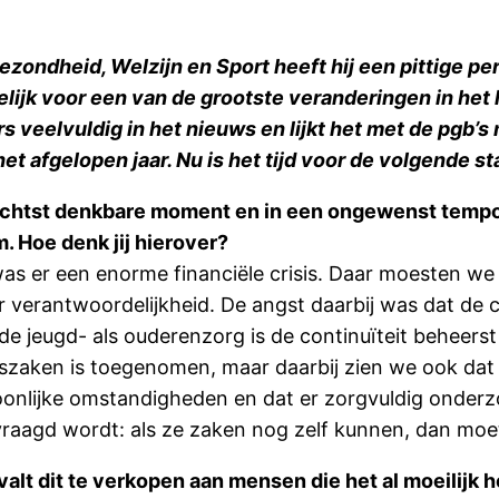
zondheid, Welzijn en Sport heeft hij een pittige per
elijk voor een van de grootste veranderingen in het 
 veelvuldig in het nieuws en lijkt het met de pgb’s 
t afgelopen jaar. Nu is het tijd voor de volgende st
lechtst denkbare moment en in een ongewenst tempo
. Hoe denk jij hierover?
s er een enorme financiële crisis. Daar moesten we
verantwoordelijkheid. De angst daarbij was dat de c
 de jeugd- als ouderenzorg is de continuïteit beheer
tszaken is toegenomen, maar daarbij zien we ook dat d
soonlijke omstandigheden en dat er zorgvuldig onde
aagd wordt: als ze zaken nog zelf kunnen, dan moet
e valt dit te verkopen aan mensen die het al moeilij