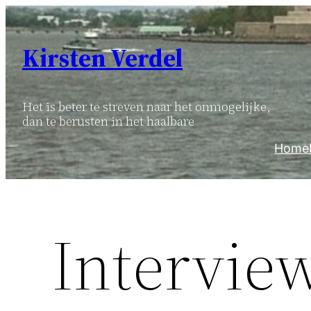
Ga
naar
Kirsten Verdel
de
inhoud
Het is beter te streven naar het onmogelijke,
dan te berusten in het haalbare
Home
Intervie