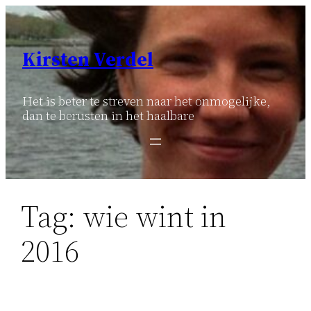
Ga
naar
de
Kirsten Verdel
inhoud
Het is beter te streven naar het onmogelijke,
dan te berusten in het haalbare
Tag:
wie wint in
2016