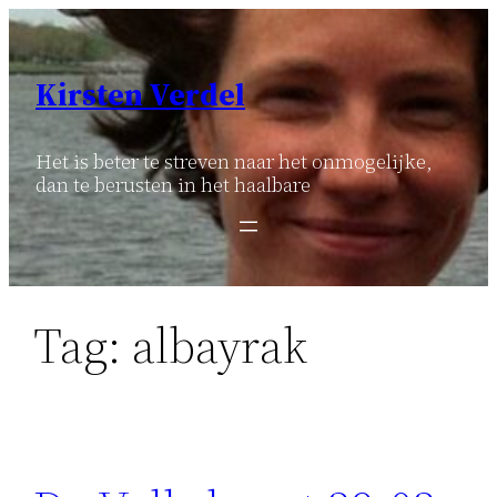
Ga
naar
de
Kirsten Verdel
inhoud
Het is beter te streven naar het onmogelijke,
dan te berusten in het haalbare
Tag:
albayrak