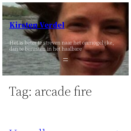
Ga
naar
de
Kirsten Verdel
inhoud
Het is beter te streven naar het onmogelijke,
dan te berusten in het haalbare
Tag:
arcade fire