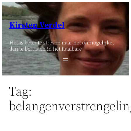
Ga
naar
de
Kirsten Verdel
inhoud
Het is beter te streven naar het onmogelijke,
dan te berusten in het haalbare
Tag:
belangenverstrengelin