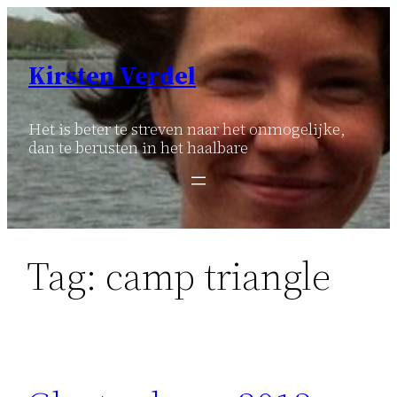
Ga
naar
de
Kirsten Verdel
inhoud
Het is beter te streven naar het onmogelijke,
dan te berusten in het haalbare
Tag:
camp triangle