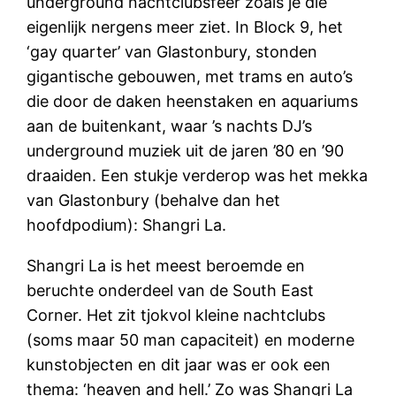
underground nachtclubsfeer zoals je die
eigenlijk nergens meer ziet. In Block 9, het
‘gay quarter’ van Glastonbury, stonden
gigantische gebouwen, met trams en auto’s
die door de daken heenstaken en aquariums
aan de buitenkant, waar ’s nachts DJ’s
underground muziek uit de jaren ’80 en ’90
draaiden. Een stukje verderop was het mekka
van Glastonbury (behalve dan het
hoofdpodium): Shangri La.
Shangri La is het meest beroemde en
beruchte onderdeel van de South East
Corner. Het zit tjokvol kleine nachtclubs
(soms maar 50 man capaciteit) en moderne
kunstobjecten en dit jaar was er ook een
thema: ‘heaven and hell.’ Zo was Shangri La