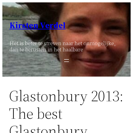
Ga
naar
de
Kirsten Verdel
inhoud
Het is beter te streven naar het onmogelijke,
dan te berusten in het haalbare
Glastonbury 2013:
The best
Glastonbury