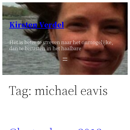
Ga
naar
de
Kirsten Verdel
inhoud
Het is beter te streven naar het onmogelijke,
dan te berusten in het haalbare
Tag:
michael eavis