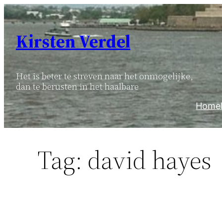
Ga
naar
Kirsten Verdel
de
inhoud
Het is beter te streven naar het onmogelijke,
dan te berusten in het haalbare
Home
Tag:
david hayes