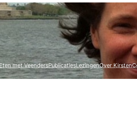
Eten met Veenders
Publicaties
Lezingen
Over Kirsten
C