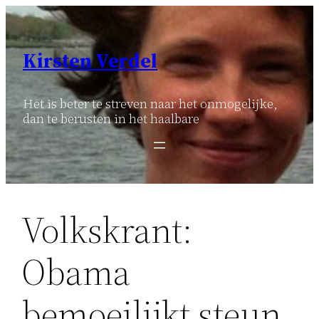
Ga
naar
de
Kirsten Verdel
inhoud
Het is beter te streven naar het onmogelijke,
dan te berusten in het haalbare
Volkskrant:
Obama
bemoeilijkt steun