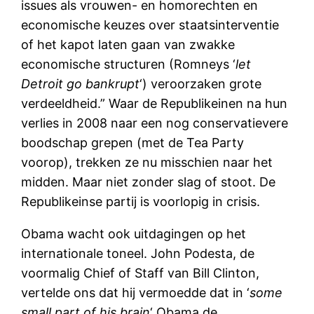
issues als vrouwen- en homorechten en
economische keuzes over staatsinterventie
of het kapot laten gaan van zwakke
economische structuren (Romneys ‘
let
Detroit go bankrupt
‘) veroorzaken grote
verdeeldheid.” Waar de Republikeinen na hun
verlies in 2008 naar een nog conservatievere
boodschap grepen (met de Tea Party
voorop), trekken ze nu misschien naar het
midden. Maar niet zonder slag of stoot. De
Republikeinse partij is voorlopig in crisis.
Obama wacht ook uitdagingen op het
internationale toneel. John Podesta, de
voormalig Chief of Staff van Bill Clinton,
vertelde ons dat hij vermoedde dat in ‘
some
small part of his brain
‘ Obama de