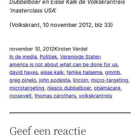
Dubbelboer en Eisse Kalk de Volkskrantreis
‘masterclass USA’.
(Volkskrant, 10 november 2012, blz 33)
november 10, 2012
Kirsten Verdel
In de media
, 
Politiek
, 
Verenigde Staten
america is not about what can be done for us
, 
david hayes
, 
eisse kalk
, 
femke halsema
, 
gmmb
, 
greg pinelo
, 
john podesta
, 
lincoln
, 
micro-targeting
, 
microtargeting
, 
niesco dubbelboer
, 
obamacare
, 
roosevelt
, 
thomas carothers
, 
volkskrantreis
Geef een reactie