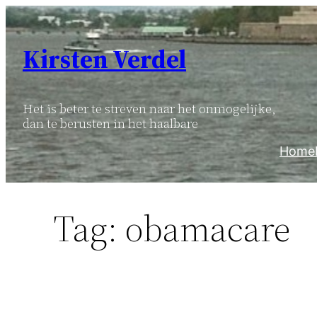
Ga
naar
Kirsten Verdel
de
inhoud
Het is beter te streven naar het onmogelijke,
dan te berusten in het haalbare
Home
Tag:
obamacare