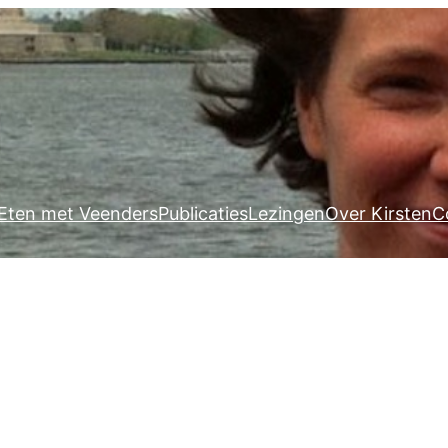
Eten met Veenders
Publicaties
Lezingen
Over Kirsten
C