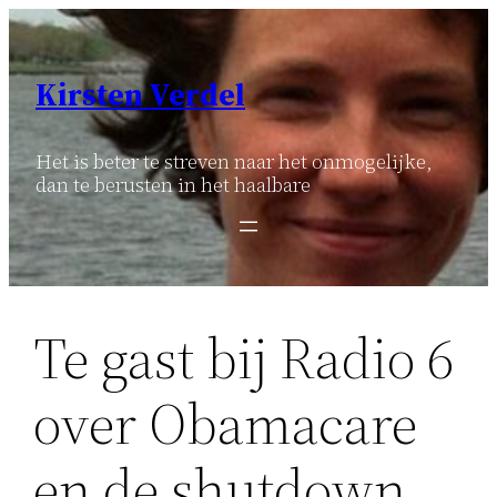
Ga
naar
de
Kirsten Verdel
inhoud
Het is beter te streven naar het onmogelijke,
dan te berusten in het haalbare
Te gast bij Radio 6
over Obamacare
en de shutdown