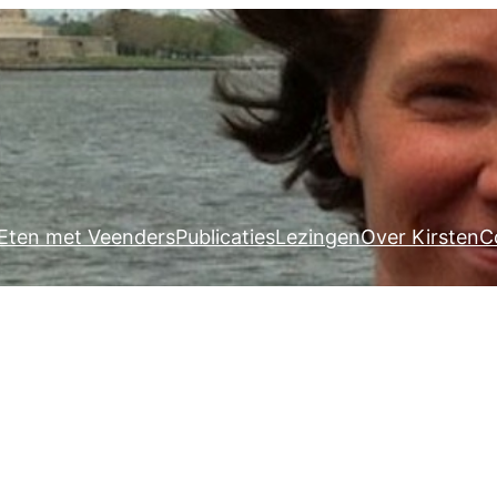
Eten met Veenders
Publicaties
Lezingen
Over Kirsten
C