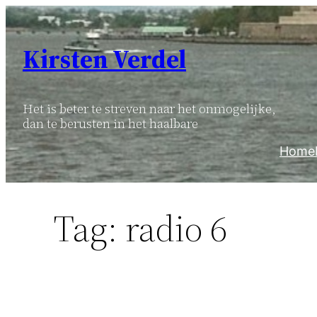
Ga
naar
Kirsten Verdel
de
inhoud
Het is beter te streven naar het onmogelijke,
dan te berusten in het haalbare
Home
Tag:
radio 6