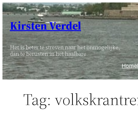
Ga
naar
Kirsten Verdel
de
inhoud
Het is beter te streven naar het onmogelijke,
dan te berusten in het haalbare
Home
Tag:
volkskrantre