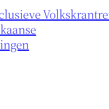
lusieve Volkskrantre
kaanse
zingen