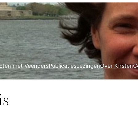
Eten met Veenders
Publicaties
Lezingen
Over Kirsten
C
is