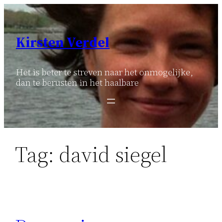
Ga
naar
de
Kirsten Verdel
inhoud
Het is beter te streven naar het onmogelijke,
dan te berusten in het haalbare
Tag:
david siegel