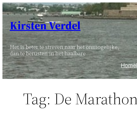
Ga
naar
Kirsten Verdel
de
inhoud
Het is beter te streven naar het onmogelijke,
dan te berusten in het haalbare
Home
Tag:
De Maratho