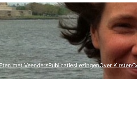
Eten met Veenders
Publicaties
Lezingen
Over Kirsten
C
n