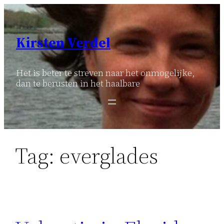
Ga
naar
de
Kirsten Verdel
inhoud
Het is beter te streven naar het onmogelijke,
dan te berusten in het haalbare
Tag:
everglades