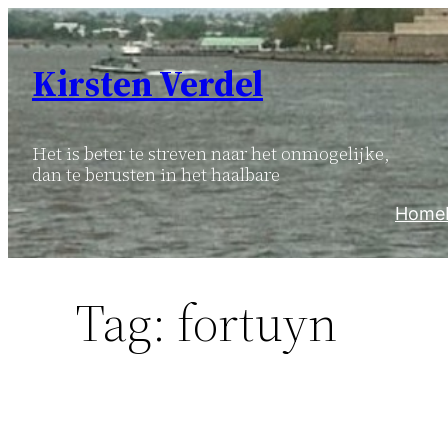
Ga
naar
Kirsten Verdel
de
inhoud
Het is beter te streven naar het onmogelijke,
dan te berusten in het haalbare
Home
Tag:
fortuyn