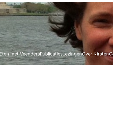
Eten met Veenders
Publicaties
Lezingen
Over Kirsten
C