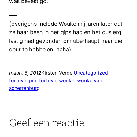
was bevestigd.’
—-
(overigens meldde Wouke mij jaren later dat
ze haar been in het gips had en het dus erg
lastig had gevonden om überhaupt naar die
deur te hobbelen, haha)
maart 6, 2012
Kirsten Verdel
Uncategorized
fortuyn
, 
pim fortuyn
, 
wouke
, 
wouke van
scherrenburg
Geef een reactie