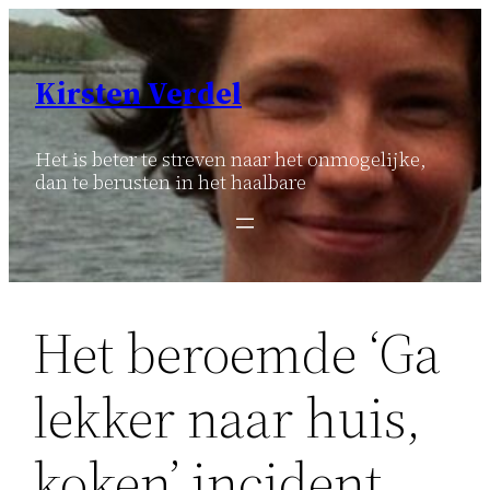
Ga
naar
de
Kirsten Verdel
inhoud
Het is beter te streven naar het onmogelijke,
dan te berusten in het haalbare
Het beroemde ‘Ga
lekker naar huis,
koken’ incident