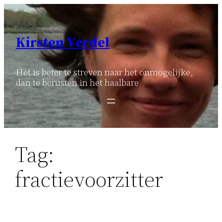
Ga
naar
de
Kirsten Verdel
inhoud
Het is beter te streven naar het onmogelijke,
dan te berusten in het haalbare
Tag:
fractievoorzitter