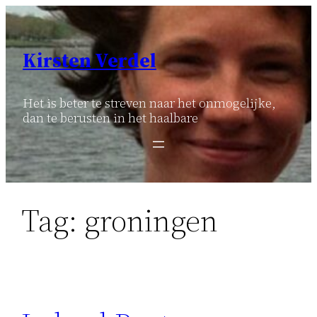
Ga
naar
de
Kirsten Verdel
inhoud
Het is beter te streven naar het onmogelijke,
dan te berusten in het haalbare
Tag:
groningen