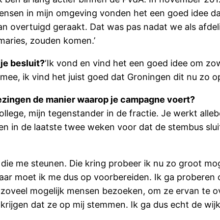
l mensen in mijn omgeving vonden het een goed idee d
 van overtuigd geraakt. Dat was pas nadat we als afd
imaries, zouden komen.’
je besluit?
‘Ik vond en vind het een goed idee om zowe
ee, ik vind het juist goed dat Groningen dit nu zo o
iezingen de manier waarop je campagne voert?
 college, mijn tegenstander in de fractie. Je werkt alleb
en in de laatste twee weken voor dat de stembus slu
die me steunen. Die kring probeer ik nu zo groot moge
aar moet ik me dus op voorbereiden. Ik ga proberen o
l zoveel mogelijk mensen bezoeken, om ze ervan te 
rijgen dat ze op mij stemmen. Ik ga dus echt de wijke