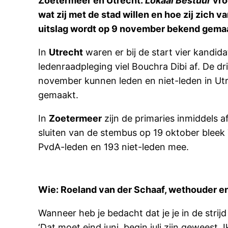
Zoetermeer en Utrecht.
Lokaal Bestuur
vro
wat zij met de stad willen en hoe zij zich
uitslag wordt op 9 november bekend gema
In
Utrecht
waren er bij de start vier kandid
ledenraadpleging viel Bouchra Dibi af. De 
november kunnen leden en niet-leden in Utre
gemaakt.
In
Zoetermeer
zijn de primaries inmiddels 
sluiten van de stembus op 19 oktober bleek 
PvdA-leden en 193 niet-leden mee.
Wie: Roeland van der Schaaf, wethouder en 
Wanneer heb je bedacht dat je je in de stri
‘Dat moet eind juni, begin juli zijn gewees