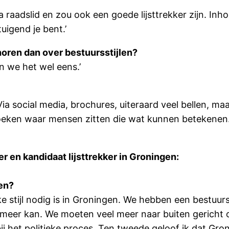
ima raadslid en zou ook een goede lijsttrekker zijn. Inh
uigend je bent.’
 horen dan over bestuursstijlen?
jn we het wel eens.’
 Via social media, brochures, uiteraard veel bellen, ma
oeken waar mensen zitten die wat kunnen betekenen.
r en kandidaat lijsttrekker in Groningen:
en?
ke stijl nodig is in Groningen. We hebben een bestuursc
et meer kan. We moeten veel meer naar buiten gerich
j het politieke proces. Ten tweede geloof ik dat Gron