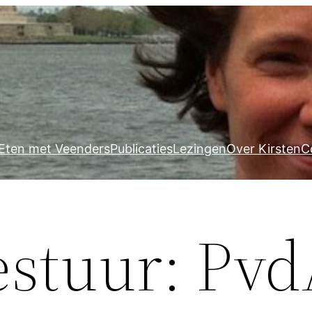
Eten met Veenders
Publicaties
Lezingen
Over Kirsten
C
estuur: Pvd