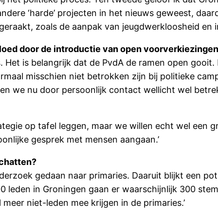
 andere ‘harde’ projecten in het nieuws geweest, daar
geraakt, zoals de aanpak van jeugdwerkloosheid en in
nvloed door de introductie van open voorverkiezinge
es. Het is belangrijk dat de PvdA de ramen open gooi
ormaal misschien niet betrokken zijn bij politieke c
en we nu door persoonlijk contact wellicht wel betre
 strategie op tafel leggen, maar we willen echt wel e
rsoonlijke gesprek met mensen aangaan.’
schatten?
j onderzoek gedaan naar primaries. Daaruit blijkt een 
 leden in Groningen gaan er waarschijnlijk 300 stem
meer niet-leden mee krijgen in de primaries.’