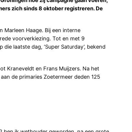
n Groningen hoe zij campagne gaan voeren,
ers zich sinds 8 oktober registreren. De
en Marleen Haage. Bij een interne
rede voorverkiezing. Tot en met 9
 die laatste dag, ‘Super Saturday’, bekend
got Kraneveldt en Frans Muijzers. Na het
r. aan de primaries Zoetermeer deden 125
2012 ben ik wethouder geworden, na een grote