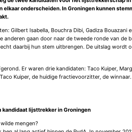
eg de twee kandidaten voor het lijsttrekkerschap i
 van elkaar onderscheiden. In Groningen kunnen stemm
akt.
aten: Gilbert Isabella, Bouchra Dibi, Gadiza Bouazani 
drie anderen gaan door naar de tweede ronde van de b
cht daarbij hun stem uitbrengen. De uitslag wordt op
afgerond. Er waren drie kandidaten: Taco Kuiper, Mar
Taco Kuiper, de huidige fractievoorzitter, de winnaa
kandidaat lijsttrekker in Groningen
jd wilde mengen?
t. Ik ben al lang actief binnen de PvdA. In november 