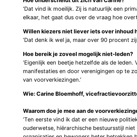
Hoe onderscheidt dit zich van Carine?
‘Dat vind ik moeilijk. Zij is natuurlijk een pr
elkaar, het gaat dus over de vraag hoe overt
Willen kiezers niet liever iets over inhoud
‘Dat denk ik wel ja, maar over 90 procent zi
Hoe bereik je zoveel mogelijk niet-leden?
‘Eigenlijk een beetje hetzelfde als de leden.
manifestaties en door verenigingen op te z
van voorverkiezingen.’
Wie: Carine Bloemhoff, vicefractievoorzitte
Waarom doe je mee aan de voorverkiezing
‘Ten eerste vind ik dat er een nieuwe politie
ouderwetse, hiërarchische bestuursstijl ni
organisaties en bewoners beter betrekken bi