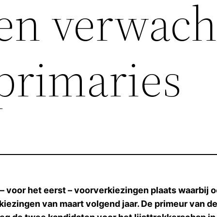
en verwach
 primaries
 – voor het eerst – voorverkiezingen plaats waarbi
kiezingen van maart volgend jaar. De primeur van de