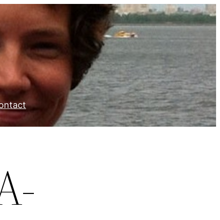
ontact
A-