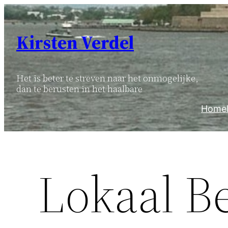
Ga
naar
Kirsten Verdel
de
inhoud
Het is beter te streven naar het onmogelijke,
dan te berusten in het haalbare
Home
Lokaal B