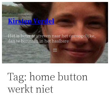
Ga
naar
de
Kirsten Verdel
inhoud
Het is beter te streven naar het onmogelijke,
dan te berusten in het haalbare
Tag:
home button
werkt niet