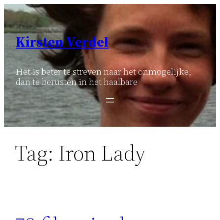
Ga
naar
de
Kirsten Verdel
inhoud
Het is beter te streven naar het onmogelijke,
dan te berusten in het haalbare
Tag:
Iron Lady