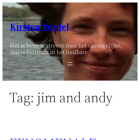
Ga
naar
de
Kirsten Verdel
inhoud
Het is beter te streven naar het onmogelijke,
dan te berusten in het haalbare
Tag:
jim and andy