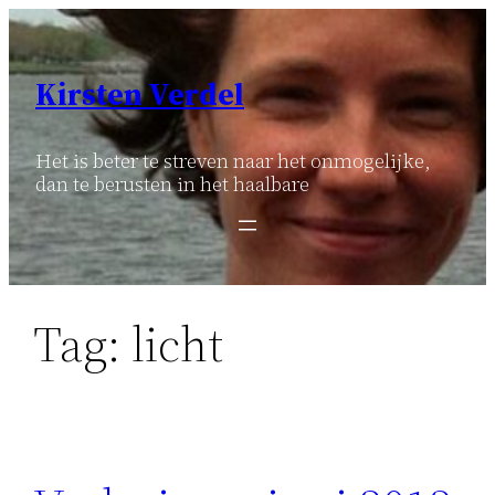
Ga
naar
de
Kirsten Verdel
inhoud
Het is beter te streven naar het onmogelijke,
dan te berusten in het haalbare
Tag:
licht