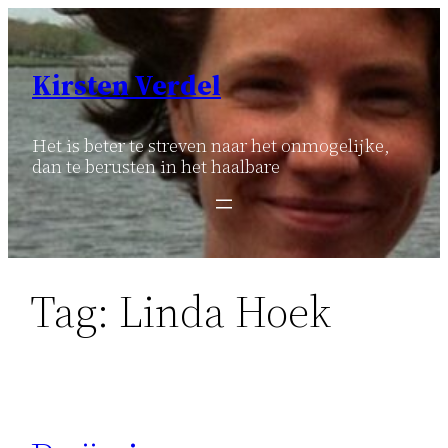
Ga
naar
de
Kirsten Verdel
inhoud
Het is beter te streven naar het onmogelijke,
dan te berusten in het haalbare
Tag:
Linda Hoek